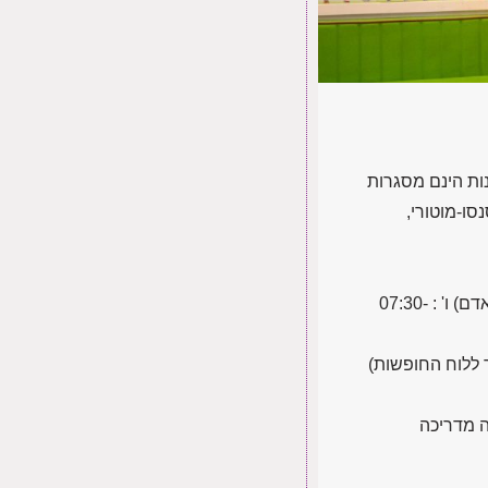
רד החינוך.המעונות הינם מסגרות
סו-מוטורי,
: ימים א' – ה' : 07:30-16:00 (ישנה אפשרות לשעת הארכה במידה ויש כח אדם) ו' : 07:30-
 ללוח החופשות)
ה מדריכה