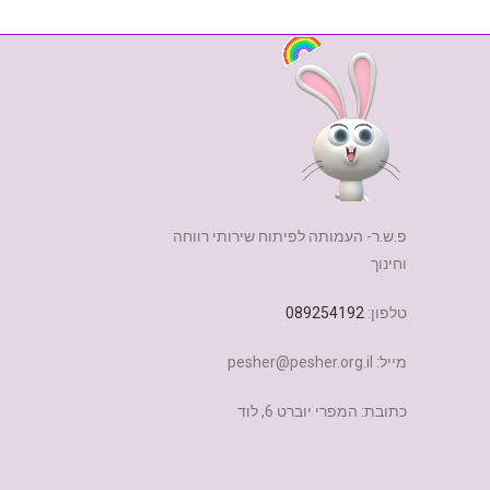
פ.ש.ר- העמותה לפיתוח שירותי רווחה
וחינוך
טלפון:
089254192
מייל: pesher@pesher.org.il
כתובת: המפרי יוברט 6, לוד